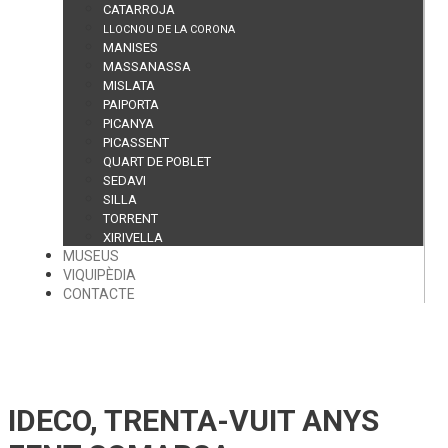
CATARROJA
LLOCNOU DE LA CORONA
MANISES
MASSANASSA
MISLATA
PAIPORTA
PICANYA
PICASSENT
QUART DE POBLET
SEDAVI
SILLA
TORRENT
XIRIVELLA
MUSEUS
VIQUIPÈDIA
CONTACTE
IDECO, TRENTA-VUIT ANYS