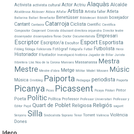
Alaquàs
Alcalde
Actor
Activista
Actriu
activista cultural
Artista
Atleta
Artista faller
Alcaldessa
Alcàsser
Aldaia
Alfafar
Benetússer
boxejador
Ballarina
Ballarí
Benefactor
Bibliotecari
Bibliòfil
Catarroja
Cantant
Ciclista
Científic
Cantaora
Científica
Compositor
Cooperant
Cronista
dibuixant
directora orquestra
Director teatre
Empresari
dissenyador
dissenyadora florao
Doctor
Documentalista
Escriptor
Esport
Esportista
Escriptor/a
Escultor
Futbolista
Fotògraf
Filòleg
filòloga
Folklorista
Fotògrafa
Futbol
Heroi
Historiador
Il·lustador
Investigació històrica
Jugador de Billar
Jurista
Mestra
Massanassa
llibretera
Lloc Nou de la Corona
Manises
Mestre
Músic
Metge
Mestre d'obra
Militar
Model
Mossen
Paiporta
periodista
Música
Ornitòleg
Pedagoga
Piaporta
Picanya
Picassent
Pintor
Picas
Picaya
Pilotari
Polític
Poeta
Política
Professor
Professor Universitari
Professor y
Quart de Poblet
Religiós
Religiosa
Editor
Puçol
sagunt
Silla
Violència
Torrent
Senyoriu
Sindicalista
Soprano
Tenor
València
Dones
Ideco