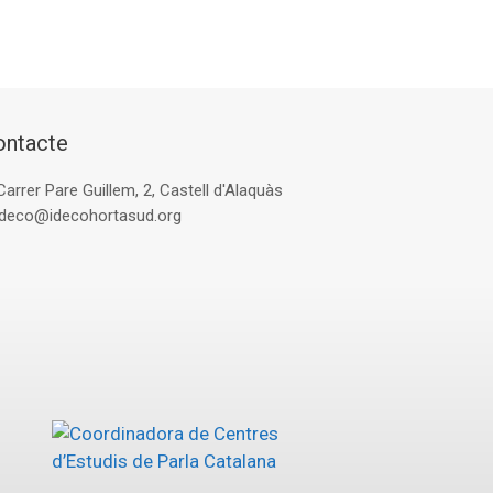
ontacte
Carrer Pare Guillem, 2, Castell d'Alaquàs
ideco@idecohortasud.org