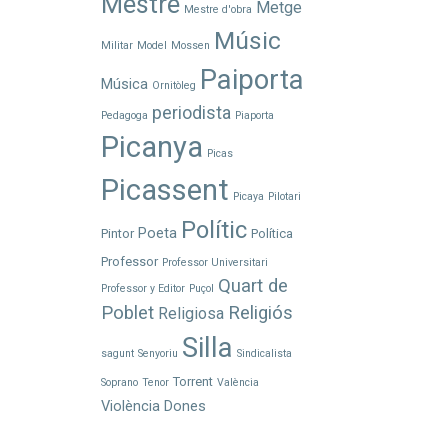
Mestre
Metge
Mestre d'obra
Músic
Militar
Model
Mossen
Paiporta
Música
Ornitòleg
periodista
Pedagoga
Piaporta
Picanya
Picas
Picassent
Picaya
Pilotari
Polític
Poeta
Pintor
Política
Professor
Professor Universitari
Quart de
Professor y Editor
Puçol
Poblet
Religiós
Religiosa
Silla
sagunt
Senyoriu
Sindicalista
Torrent
Soprano
Tenor
València
Violència Dones