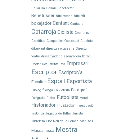
Ballarina
Ballarí
Benefactor
Benetússer
Bibliotecari
Bibliòfil
Cantant
boxejador
Cantaora
Catarroja
Ciclista
Científic
Científica
Compositor
Cooperant
Cronista
dibuixant
directora orquestra
Director
teatre
dissenyador
dissenyadora florao
Empresari
Doctor
Documentalista
Escriptor
Escriptor/a
Esport
Esportista
Escultor
Fotògraf
Filòleg
filòloga
Folklorista
Futbolista
Fotògrafa
Futbol
Heroi
Historiador
Il·lustador
Investigació
històrica
Jugador de Billar
Jurista
llibretera
Lloc Nou de la Corona
Manises
Mestra
Massanassa