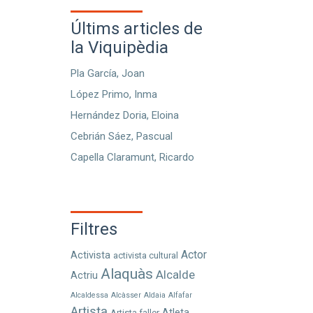
Últims articles de
la Viquipèdia
Pla García, Joan
López Primo, Inma
Hernández Doria, Eloina
Cebrián Sáez, Pascual
Capella Claramunt, Ricardo
Filtres
Actor
Activista
activista cultural
Alaquàs
Alcalde
Actriu
Alcaldessa
Alcàsser
Aldaia
Alfafar
Artista
Atleta
Artista faller