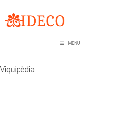
Skip
to
content
MENU
Viquipèdia