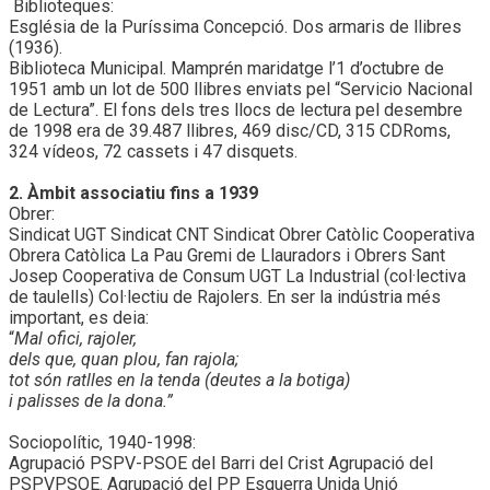
Biblioteques:
Església de la Puríssima Concepció. Dos armaris de llibres
(1936).
Biblioteca Municipal. Mamprén maridatge l’1 d’octubre de
1951 amb un lot de 500 llibres enviats pel “Servicio Nacional
de Lectura”. El fons dels tres llocs de lectura pel desembre
de 1998 era de 39.487 llibres, 469 disc/CD, 315 CDRoms,
324 vídeos, 72 cassets i 47 disquets.
2. Àmbit associatiu fins a 1939
Obrer:
Sindicat UGT Sindicat CNT Sindicat Obrer Catòlic Cooperativa
Obrera Catòlica La Pau Gremi de Llauradors i Obrers Sant
Josep Cooperativa de Consum UGT La Industrial (col·lectiva
de taulells) Col·lectiu de Rajolers. En ser la indústria més
important, es deia:
“
Mal ofici, rajoler,
dels que, quan plou, fan rajola;
tot són ratlles en la tenda (deutes a la botiga)
i palisses de la dona.”
Sociopolític, 1940-1998:
Agrupació PSPV-PSOE del Barri del Crist Agrupació del
PSPVPSOE. Agrupació del PP Esquerra Unida Unió