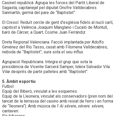
Casinet republicà. Agrupa les forces del Partit Liberal de
Sagasta, capitanejat pel diputat Onofre Valldecabres
Sanmartín, germà del pare de “Baptistet”.
El Cresol. Reduït cercle de gent d’església fidels al nucli carlí,
capitost a València Joaquim Manglano i Cucaló de Montull,
baró de Càrcer; a Quart, Cosme Juan Ferrándiz.
Dreta Regional Valenciana. Facció implantada per Adolfo
Giménez del Río Tasso, casat amb Filomena Valldecabres,
neboda de “Baptistet”; sura sota el seu influx.
Agrupació Republicana. Integra el grup que sota la
presidència de Vicente Garcerá Samper, lidera Salvador Vila
Vilar després de partir palletes amb “Baptistet”.
5. Àmbit esportiu
Futbol:
Equip del Biberó, vinculat a les esquerres.
Equip de la Lleonera, vinculat als conservadors (pren nom del
tancat de la terrassa del casino amb reixat de ferro i en forma
de “lleonera”). Amb música de l’
Ai xévere, xévere. xévere
,
cantaven:
Els biberons: