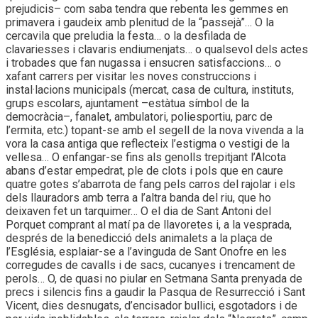
prejudicis– com saba tendra que rebenta les gemmes en
primavera i gaudeix amb plenitud de la “passejà”… O la
cercavila que preludia la festa… o la desfilada de
clavariesses i clavaris endiumenjats… o qualsevol dels actes
i trobades que fan nugassa i ensucren satisfaccions… o
xafant carrers per visitar les noves construccions i
instal·lacions municipals (mercat, casa de cultura, instituts,
grups escolars, ajuntament –estàtua símbol de la
democràcia–, fanalet, ambulatori, poliesportiu, parc de
l’ermita, etc.) topant-se amb el segell de la nova vivenda a la
vora la casa antiga que reflecteix l’estigma o vestigi de la
vellesa… O enfangar-se fins als genolls trepitjant l’Alcota
abans d’estar empedrat, ple de clots i pols que en caure
quatre gotes s’abarrota de fang pels carros del rajolar i els
dels llauradors amb terra a l’altra banda del riu, que ho
deixaven fet un tarquimer… O el dia de Sant Antoni del
Porquet comprant al matí pa de llavoretes i, a la vesprada,
després de la benedicció dels animalets a la plaça de
l’Església, esplaiar-se a l’avinguda de Sant Onofre en les
corregudes de cavalls i de sacs, cucanyes i trencament de
perols… O, de quasi no piular en Setmana Santa prenyada de
precs i silencis fins a gaudir la Pasqua de Resurrecció i Sant
Vicent, dies desnugats, d’encisador bullici, esgotadors i de