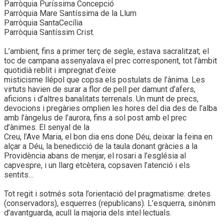
Parròquia Puríssima Concepció
Parròquia Mare Santíssima de la Llum
Parròquia SantaCecília
Parròquia Santíssim Crist.
L’ambient, fins a primer terç de segle, estava sacralitzat; el
toc de campana assenyalava el prec corresponent, tot l’àmbit
quotidià reblit i impregnat d’eixe
misticisme llépol que copsa els postulats de l’ànima. Les
virtuts havien de surar a flor de pell per damunt d’afers,
aficions i d’altres banalitats terrenals. Un munt de precs,
devocions i pregàries omplien les hores del dia des de l’alba
amb l’àngelus de l’aurora, fins a sol post amb el prec
d’ànimes. El senyal de la
Creu, l’Ave Maria, el bon dia ens done Déu, deixar la feina en
alçar a Déu, la benedicció de la taula donant gràcies a la
Providència abans de menjar, el rosari a l’església al
capvespre, i un llarg etcètera, copsaven l’atenció i els
sentits…
Tot regit i sotmés sota l’orientació del pragmatisme: dretes
(conservadors), esquerres (republicans). L’esquerra, sinònim
d’avantguarda, acull la majoria dels intel·lectuals.