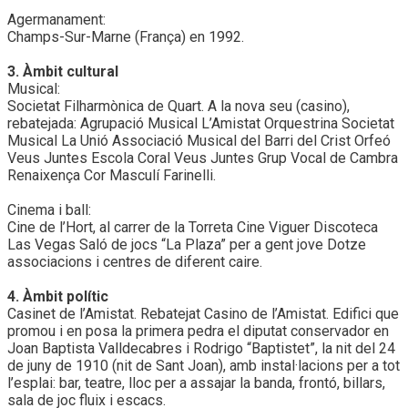
Agermanament:
Champs-Sur-Marne (França) en 1992.
3. Àmbit cultural
Musical:
Societat Filharmònica de Quart. A la nova seu (casino),
rebatejada: Agrupació Musical L’Amistat Orquestrina Societat
Musical La Unió Associació Musical del Barri del Crist Orfeó
Veus Juntes Escola Coral Veus Juntes Grup Vocal de Cambra
Renaixença Cor Masculí Farinelli.
Cinema i ball:
Cine de l’Hort, al carrer de la Torreta Cine Viguer Discoteca
Las Vegas Saló de jocs “La Plaza” per a gent jove Dotze
associacions i centres de diferent caire.
4. Àmbit polític
Casinet de l’Amistat. Rebatejat Casino de l’Amistat. Edifici que
promou i en posa la primera pedra el diputat conservador en
Joan Baptista Valldecabres i Rodrigo “Baptistet”, la nit del 24
de juny de 1910 (nit de Sant Joan), amb instal·lacions per a tot
l’esplai: bar, teatre, lloc per a assajar la banda, frontó, billars,
sala de joc fluix i escacs.