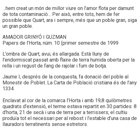
…hem creat un món de millor viure on l’amor flota per damunt
de tota contaminació… Per això, entre tots, hem de fer
possible que Quart, ara i sempre, més que un poble gran, siga
un gran poble.
AMADOR GRINYÓ I GUZMAN
Papers de l’Horta, núm. 10 (primer semestre de 1999
L’ombra de Quart, avui, és allargada. Està lluny de
l’endormiscat passat amb flaire de terra humida oberta per la
rella i un regust de fang de rajolar i fum de botja.
Jaume I, després de la conquesta, fa donació del poble al
Monestir de Poblet. La Carta de Població cristiana és de l’any
1334.
Enclavat al cor de la comarca l’Horta i amb 19;8 quilòmetres
quadrats d’extensió, el terme estava repartit en 30 partides: 8
d’horta, 21 de secà i una de terra per a terrissers; el cultiu
produïa tot el necessari per al rebost i l’estable d’una casa de
llauradors terratinents sense estretors.