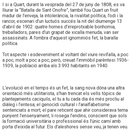
I si a Quart, durant la vesprada del 27 de juny de 1808, es va
lliurar la “Batalla de Sant Onofre”, també fou Quart un fruit
madur de l’enveja, la intolerància, la rivalitat política, l’odi i la
rancor, escenari d’un luctuós succés la nit del diumenge 13
d’abril de 1902: quatre homes d’irreprotxable bonhomia,
treballadors, pares d’un grapat de xicalla menuda, van ser
assassinats. A l’ombra d’aquest ignominiós fet, la baralla
política.
Tot aspecte i esdeveniment al voltant del viure revifalla, a poc
a poc, molt a poc a poc; però, creuat l’immòbil parèntesi 1936-
1939, la població arriba als 3.993 habitants en 1940.
L’evolució en el temps és un fet, la sang nova dóna una altra
orientació més utilitarista, s’han trencat els vells tòpics de
plantejaments caciquils, el tu a tu cada dia és més procliu al
diàleg i l’entesa; el genocidi cultural i l’analfabetisme
sentenciats a mort; el pare reticent que ahir considerava tema
punyent l’ensenyament, li rosega l’endins, conscient que sols
la formació universitària o professional és l’únic camí amb
porta d’eixida al futur. Els d’aleshores sense veu, ja tenen veu.