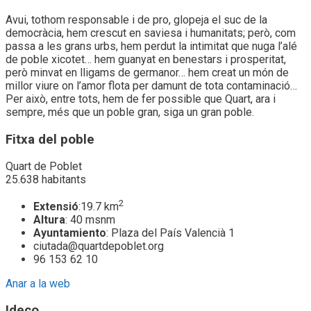
Avui, tothom responsable i de pro, glopeja el suc de la
democràcia, hem crescut en saviesa i humanitats; però, com
passa a les grans urbs, hem perdut la intimitat que nuga l’alé
de poble xicotet… hem guanyat en benestars i prosperitat,
però minvat en lligams de germanor… hem creat un món de
millor viure on l’amor flota per damunt de tota contaminació…
Per això, entre tots, hem de fer possible que Quart, ara i
sempre, més que un poble gran, siga un gran poble.
Fitxa del poble
Quart de Poblet
25.638
habitants
2
Extensió
:19.7 km
Altura
: 40 msnm
Ayuntamiento
: Plaza del País Valencià 1
ciutada@quartdepoblet.org
96 153 62 10
Anar a la web
Ideco