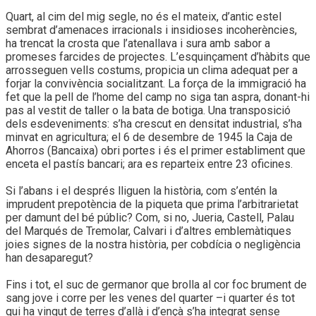
Quart, al cim del mig segle, no és el mateix, d’antic estel
sembrat d’amenaces irracionals i insidioses incoherències,
ha trencat la crosta que l’atenallava i sura amb sabor a
promeses farcides de projectes. L’esquinçament d’hàbits que
arrosseguen vells costums, propicia un clima adequat per a
forjar la convivència socialitzant. La força de la immigració ha
fet que la pell de l’home del camp no siga tan aspra, donant-hi
pas al vestit de taller o la bata de botiga. Una transposició
dels esdeveniments: s’ha crescut en densitat industrial, s’ha
minvat en agricultura; el 6 de desembre de 1945 la Caja de
Ahorros (Bancaixa) obri portes i és el primer establiment que
enceta el pastís bancari; ara es reparteix entre 23 oficines.
Si l’abans i el després lliguen la història, com s’entén la
imprudent prepotència de la piqueta que prima l’arbitrarietat
per damunt del bé públic? Com, si no, Jueria, Castell, Palau
del Marqués de Tremolar, Calvari i d’altres emblemàtiques
joies signes de la nostra història, per cobdícia o negligència
han desaparegut?
Fins i tot, el suc de germanor que brolla al cor foc brument de
sang jove i corre per les venes del quarter –i quarter és tot
qui ha vingut de terres d’allà i d’ençà s’ha integrat sense