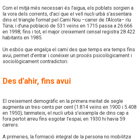
Com el mitjà més necessari és l’aigua, els poblats sorgien a
la vora dels corrents, d’ací que el vell nucli urbà s’assentara
dins el triangle format pel Camí Nou –carrer de l’Alcota– rìu
Túria; i d’una població de 531 veïns en 1715 passa a 26.666
en 1998; fins i tot, el major creixement censal registra 28.422
habitants en 1985.
Un esbós que engalça el camí des que temps era temps fins
avui, permet d’entrar i conéixer un procés psicològicament i
sociològicament contradictori.
Des d’ahir, fins avui
El creixement demogràfic en la primera meitat de segle
augmenta un tres-cents per cent (1.814 veïns en 1900 i 5.408
en 1950); tanmateix, el nucli urbà s’eixampla de dins cap a
fora pertot arreu fins esgotar l’espai; en 1930 hi havia 59
carrers.
A primeries, la formació integral de la persona no mobilitza