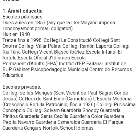
1. Àmbit educatiu
Escoles públiques:
Dues aules en 1857 (any que la Llei Moyano imposa
l’ensenyament primari obligatori).
Huit en 1940.
Tretze fins a 1998: Col·legi La Constitució Col·legi Sant
Onofre Col·legi Villar Palasí Col·legi Ramón Laporta Col·legi
Riu Túria Col·legi Vicent Blasco Ibáñez Escola Infantil El
Rotgle Escola Oficial d’Idiomes Escola
Permanent d’Adults (EPA) Institut d’FP Faitanar Institut de
BUP Gabinet Psicopedagògic Municipal Centre de Recursos
Educatius.
Escoles privades:
Col·legi de les Monges (Sant Vicent de Paül-Sagrat Cor de
Jesús) Col·legi de Sant Enric (Carmelites) L’Escola Moderna
(Crescencio Rodilla Patrocinio, fins a 1936) Col·legi Puríssima
Concepció Col·legi Solvam Guarderia Snoopy Guarderia
Pinitos Guarderia Santa Cecília Guarderia Color Guarderia
Pepita Navarro Guarderia Esmeralda Guarderia El Parque
Guarderia Cangurs Norfolk School Idiomas.