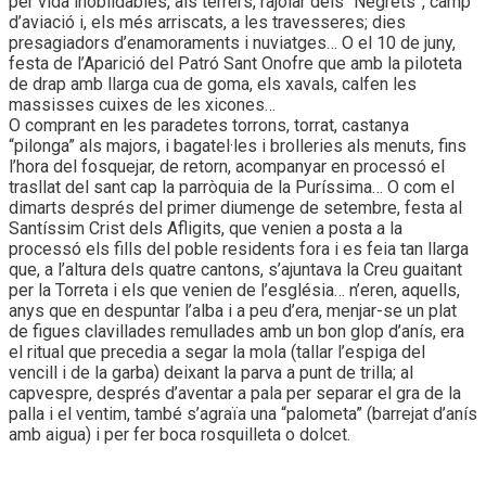
per vida inoblidables, als terrers, rajolar dels “Negrets”, camp
d’aviació i, els més arriscats, a les travesseres; dies
presagiadors d’enamoraments i nuviatges… O el 10 de juny,
festa de l’Aparició del Patró Sant Onofre que amb la piloteta
de drap amb llarga cua de goma, els xavals, calfen les
massisses cuixes de les xicones…
O comprant en les paradetes torrons, torrat, castanya
“pilonga” als majors, i bagatel·les i brolleries als menuts, fins
l’hora del fosquejar, de retorn, acompanyar en processó el
trasllat del sant cap la parròquia de la Puríssima… O com el
dimarts després del primer diumenge de setembre, festa al
Santíssim Crist dels Afligits, que venien a posta a la
processó els fills del poble residents fora i es feia tan llarga
que, a l’altura dels quatre cantons, s’ajuntava la Creu guaitant
per la Torreta i els que venien de l’església… n’eren, aquells,
anys que en despuntar l’alba i a peu d’era, menjar-se un plat
de figues clavillades remullades amb un bon glop d’anís, era
el ritual que precedia a segar la mola (tallar l’espiga del
vencill i de la garba) deixant la parva a punt de trilla; al
capvespre, després d’aventar a pala per separar el gra de la
palla i el ventim, també s’agraïa una “palometa” (barrejat d’anís
amb aigua) i per fer boca rosquilleta o dolcet.