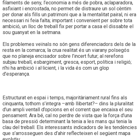
filaments de seny, l’economia a més de pobra, aclaparadora,
asfixiant i encrostada, no permet de distraure un sol cèntim
per donar als fills un patrimoni que a la mentalitat pairal, ni era
necessari ni feia falta; important i convenient per sobre tota
ambició, un lloc de treball fix per portar a casa el dissabte el
sou guanyat en la setmana.
Els problemes veïnals no són gens diferenciadors dels de la
resta en la comarca; la crua realitat és un viarany polsegós
que no planeja encisador sobre l’incert futur; al rerefons
subjau treball, esbargiment, gresca, esport, política i religió;
n’hi ha ambició i al·licient, i la vida és com un glop
d’esperança.
Estructurat en espai i temps, majoritàriament rural fins als
cinquanta, tothom s’integra –amb llibertat?– dins la pluralitat
d’un ampli ventall d’opcions en el corrent que encaixa el seu
pensament. Ara bé, cal no perdre de vista que la força d’una
basa de pressió determinant la tenia a les mans qui tenia la
clau del treball. Els interessants indicadors de les tendències
que s’arrosseguen des d’ahir reflecteixen el següent mapa
evolutiu: