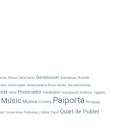
Benetússer
arina
Ballarí
Benefactor
Bibliotecari
Bibliòfil
eatre
dissenyador
dissenyadora florao
Doctor
Documentalista
ista
Historiador
Il·lustador
Heroi
Investigació històrica
Jugador
Paiporta
Músic
Música
Ornitòleg
Pedagoga
Quart de Poblet
sor Universitari
Professor y Editor
Puçol