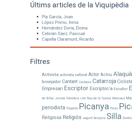
Últims articles de la Viquipèdia
Pla García, Joan
López Primo, Inma
Hernández Doria, Eloina
Cebrián Sáez, Pascual
Capella Claramunt, Ricardo
Filtres
Alaqu
Actor
Activista
Actriu
activista cultural
Catarroja
Cantant
Ciclist
boxejador
Cantaora
Escriptor
E
Empresari
Escriptor/a
Escultor
Ma
de Billar
Jurista
llibretera
Lloc Nou de la Corona
Manises
Picanya
Pic
periodista
Piaporta
Picas
Silla
Religiós
Religiosa
sagunt
Senyoriu
Sindic