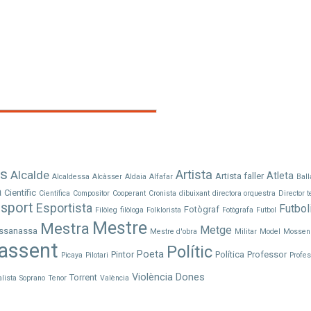
às
Artista
Alcalde
Atleta
Artista faller
Alcaldessa
Alcàsser
Aldaia
Alfafar
Ball
a
Científic
Científica
Compositor
Cooperant
Cronista
dibuixant
directora orquestra
Director t
sport
Esportista
Futbol
Fotògraf
Filòleg
filòloga
Folklorista
Fotògrafa
Futbol
Mestre
Mestra
Metge
ssanassa
Mestre d'obra
Militar
Model
Mossen
assent
Polític
Poeta
Pintor
Política
Professor
Picaya
Pilotari
Profes
Violència Dones
Torrent
alista
Soprano
Tenor
València