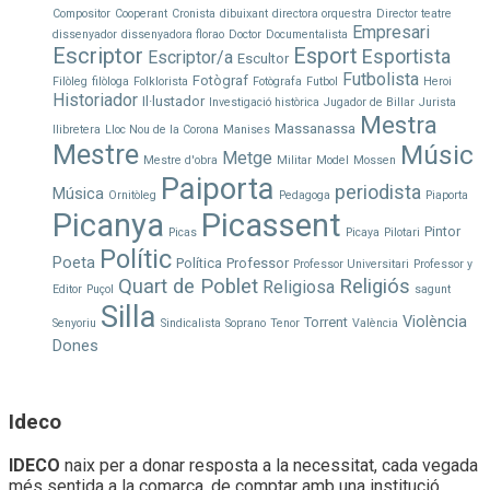
Compositor
Cooperant
Cronista
dibuixant
directora orquestra
Director teatre
Empresari
dissenyador
dissenyadora florao
Doctor
Documentalista
Escriptor
Esport
Esportista
Escriptor/a
Escultor
Futbolista
Fotògraf
Filòleg
filòloga
Folklorista
Fotògrafa
Futbol
Heroi
Historiador
Il·lustador
Investigació històrica
Jugador de Billar
Jurista
Mestra
Massanassa
llibretera
Lloc Nou de la Corona
Manises
Mestre
Músic
Metge
Mestre d'obra
Militar
Model
Mossen
Paiporta
periodista
Música
Ornitòleg
Pedagoga
Piaporta
Picanya
Picassent
Pintor
Picas
Picaya
Pilotari
Polític
Poeta
Política
Professor
Professor Universitari
Professor y
Quart de Poblet
Religiós
Religiosa
Editor
Puçol
sagunt
Silla
Violència
Torrent
Senyoriu
Sindicalista
Soprano
Tenor
València
Dones
Ideco
IDECO
naix per a donar resposta a la necessitat, cada vegada
més sentida a la comarca, de comptar amb una institució