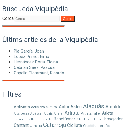
Búsqueda Viquipèdia
Cerca
Cerca
Últims articles de la Viquipèdia
Pla García, Joan
López Primo, Inma
Hernández Doria, Eloina
Cebrián Sáez, Pascual
Capella Claramunt, Ricardo
Filtres
Alaquàs
Alcalde
Actor
Activista
Actriu
activista cultural
Artista
Atleta
Artista faller
Alcaldessa
Alcàsser
Aldaia
Alfafar
Benetússer
boxejador
Ballarina
Ballarí
Benefactor
Bibliotecari
Bibliòfil
Catarroja
Cantant
Ciclista
Científic
Cantaora
Científica