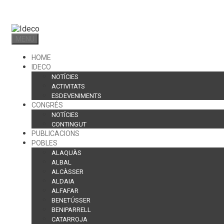
Skip
to
content
MENU
HOME
IDECO
NOTÍCIES
ACTIVITATS
ESDEVENIMENTS
CONGRÉS
NOTÍCIES
CONTINGUT
PUBLICACIONS
POBLES
ALAQUÀS
ALBAL
ALCÀSSER
ALDAIA
ALFAFAR
BENETÚSSER
BENIPARRELL
CATARROJA