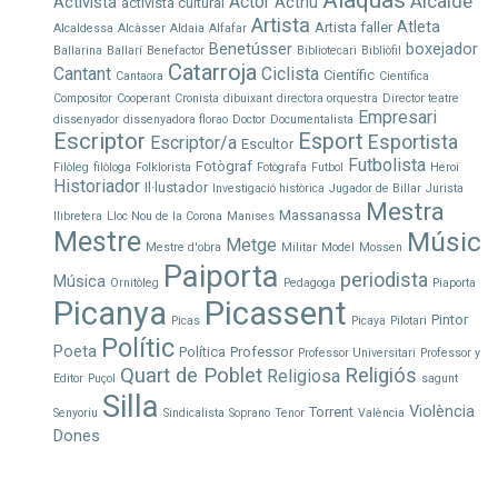
Alaquàs
Alcalde
Actor
Activista
Actriu
activista cultural
Artista
Atleta
Artista faller
Alcaldessa
Alcàsser
Aldaia
Alfafar
Benetússer
boxejador
Ballarina
Ballarí
Benefactor
Bibliotecari
Bibliòfil
Catarroja
Cantant
Ciclista
Científic
Cantaora
Científica
Compositor
Cooperant
Cronista
dibuixant
directora orquestra
Director teatre
Empresari
dissenyador
dissenyadora florao
Doctor
Documentalista
Escriptor
Esport
Esportista
Escriptor/a
Escultor
Futbolista
Fotògraf
Filòleg
filòloga
Folklorista
Fotògrafa
Futbol
Heroi
Historiador
Il·lustador
Investigació històrica
Jugador de Billar
Jurista
Mestra
Massanassa
llibretera
Lloc Nou de la Corona
Manises
Mestre
Músic
Metge
Mestre d'obra
Militar
Model
Mossen
Paiporta
periodista
Música
Ornitòleg
Pedagoga
Piaporta
Picanya
Picassent
Pintor
Picas
Picaya
Pilotari
Polític
Poeta
Política
Professor
Professor Universitari
Professor y
Quart de Poblet
Religiós
Religiosa
Editor
Puçol
sagunt
Silla
Violència
Torrent
Senyoriu
Sindicalista
Soprano
Tenor
València
Dones