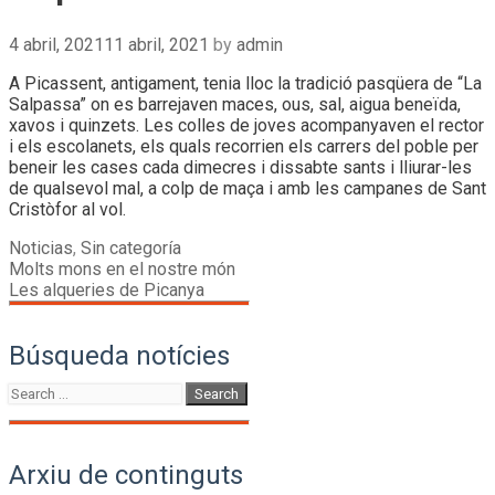
4 abril, 2021
11 abril, 2021
by
admin
A Picassent, antigament, tenia lloc la tradició pasqüera de “La
Salpassa” on es barrejaven maces, ous, sal, aigua beneïda,
xavos i quinzets. Les colles de joves acompanyaven el rector
i els escolanets, els quals recorrien els carrers del poble per
beneir les cases cada dimecres i dissabte sants i lliurar-les
de qualsevol mal, a colp de maça i amb les campanes de Sant
Cristòfor al vol.
Categories
Noticias
,
Sin categoría
Post
Molts mons en el nostre món
navigation
Les alqueries de Picanya
Búsqueda notícies
Search
for:
Arxiu de continguts