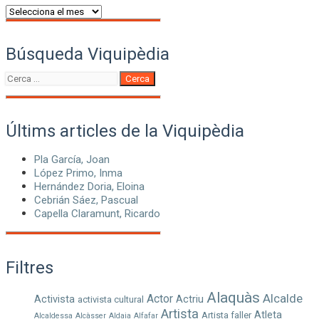
Arxiu
de
continguts
Búsqueda Viquipèdia
Cerca
Cerca
Últims articles de la Viquipèdia
Pla García, Joan
López Primo, Inma
Hernández Doria, Eloina
Cebrián Sáez, Pascual
Capella Claramunt, Ricardo
Filtres
Alaquàs
Alcalde
Actor
Activista
Actriu
activista cultural
Artista
Atleta
Artista faller
Alcaldessa
Alcàsser
Aldaia
Alfafar