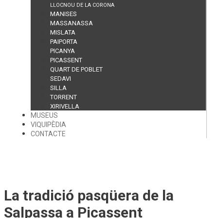
LLOCNOU DE LA CORONA
MANISES
MASSANASSA
MISLATA
PAIPORTA
PICANYA
PICASSENT
QUART DE POBLET
SEDAVI
SILLA
TORRENT
XIRIVELLA
MUSEUS
VIQUIPÈDIA
CONTACTE
La tradició pasqüera de la
Salpassa a Picassent