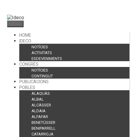
Skip
to
content
MENU
HOME
IDECO
NOTÍCIES
ACTIVITATS
ESDEVENIMENTS
CONGRÉS
NOTÍCIES
CONTINGUT
PUBLICACIONS
POBLES
ALAQUÀS
ALBAL
ALCÀSSER
ALDAIA
ALFAFAR
BENETÚSSER
BENIPARRELL
CATARROJA