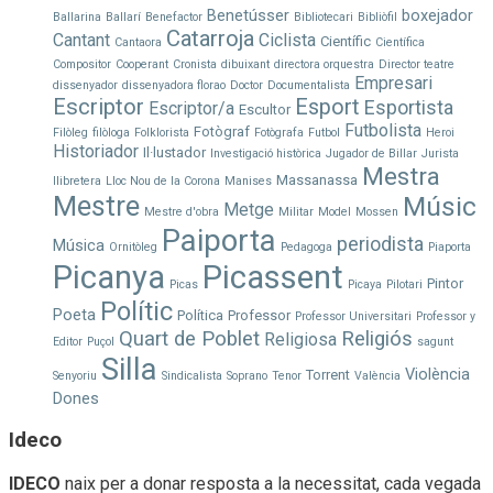
Benetússer
boxejador
Ballarina
Ballarí
Benefactor
Bibliotecari
Bibliòfil
Catarroja
Cantant
Ciclista
Científic
Cantaora
Científica
Compositor
Cooperant
Cronista
dibuixant
directora orquestra
Director teatre
Empresari
dissenyador
dissenyadora florao
Doctor
Documentalista
Escriptor
Esport
Esportista
Escriptor/a
Escultor
Futbolista
Fotògraf
Filòleg
filòloga
Folklorista
Fotògrafa
Futbol
Heroi
Historiador
Il·lustador
Investigació històrica
Jugador de Billar
Jurista
Mestra
Massanassa
llibretera
Lloc Nou de la Corona
Manises
Mestre
Músic
Metge
Mestre d'obra
Militar
Model
Mossen
Paiporta
periodista
Música
Ornitòleg
Pedagoga
Piaporta
Picanya
Picassent
Pintor
Picas
Picaya
Pilotari
Polític
Poeta
Política
Professor
Professor Universitari
Professor y
Quart de Poblet
Religiós
Religiosa
Editor
Puçol
sagunt
Silla
Violència
Torrent
Senyoriu
Sindicalista
Soprano
Tenor
València
Dones
Ideco
IDECO
naix per a donar resposta a la necessitat, cada vegada