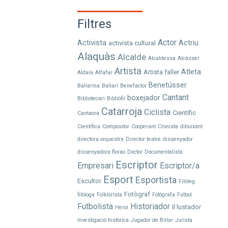
Filtres
Actor
Activista
Actriu
activista cultural
Alaquàs
Alcalde
Alcaldessa
Alcàsser
Artista
Atleta
Artista faller
Aldaia
Alfafar
Benetússer
Ballarina
Ballarí
Benefactor
Cantant
boxejador
Bibliotecari
Bibliòfil
Catarroja
Ciclista
Científic
Cantaora
Científica
Compositor
Cooperant
Cronista
dibuixant
directora orquestra
Director teatre
dissenyador
dissenyadora florao
Doctor
Documentalista
Escriptor
Empresari
Escriptor/a
Esport
Esportista
Escultor
Filòleg
Fotògraf
filòloga
Folklorista
Fotògrafa
Futbol
Futbolista
Historiador
Il·lustador
Heroi
Investigació històrica
Jugador de Billar
Jurista