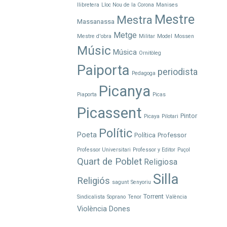
llibretera
Lloc Nou de la Corona
Manises
Mestre
Mestra
Massanassa
Metge
Mestre d'obra
Militar
Model
Mossen
Músic
Música
Ornitòleg
Paiporta
periodista
Pedagoga
Picanya
Piaporta
Picas
Picassent
Pintor
Picaya
Pilotari
Polític
Poeta
Política
Professor
Professor Universitari
Professor y Editor
Puçol
Quart de Poblet
Religiosa
Silla
Religiós
sagunt
Senyoriu
Torrent
Sindicalista
Soprano
Tenor
València
Violència Dones