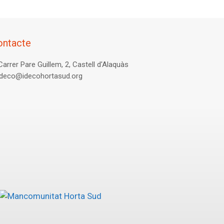
ontacte
Carrer Pare Guillem, 2, Castell d'Alaquàs
ideco@idecohortasud.org