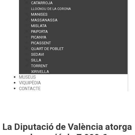
CATARROJA
LLOCNOU DE LA CORONA
MANISES
MASSANASSA
MISLATA
PAIPORTA
PICANYA
PICASSENT
QUART DE POBLET
SEDAVI
SILLA
TORRENT
XIRIVELLA
MUSEUS
VIQUIPÈDIA
CONTACTE
La Diputació de València atorga