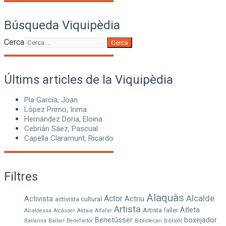
Búsqueda Viquipèdia
Cerca
Cerca
Últims articles de la Viquipèdia
Pla García, Joan
López Primo, Inma
Hernández Doria, Eloina
Cebrián Sáez, Pascual
Capella Claramunt, Ricardo
Filtres
Alaquàs
Alcalde
Actor
Activista
Actriu
activista cultural
Artista
Atleta
Artista faller
Alcaldessa
Alcàsser
Aldaia
Alfafar
Benetússer
boxejador
Ballarina
Ballarí
Benefactor
Bibliotecari
Bibliòfil