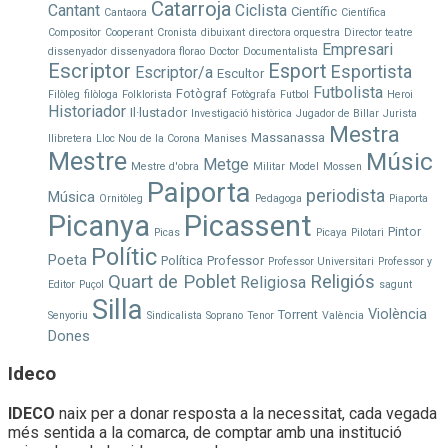
Catarroja
Cantant
Ciclista
Científic
Cantaora
Científica
Compositor
Cooperant
Cronista
dibuixant
directora orquestra
Director teatre
Empresari
dissenyador
dissenyadora florao
Doctor
Documentalista
Escriptor
Esport
Esportista
Escriptor/a
Escultor
Futbolista
Fotògraf
Filòleg
filòloga
Folklorista
Fotògrafa
Futbol
Heroi
Historiador
Il·lustador
Investigació històrica
Jugador de Billar
Jurista
Mestra
Massanassa
llibretera
Lloc Nou de la Corona
Manises
Mestre
Músic
Metge
Mestre d'obra
Militar
Model
Mossen
Paiporta
periodista
Música
Ornitòleg
Pedagoga
Piaporta
Picanya
Picassent
Pintor
Picas
Picaya
Pilotari
Polític
Poeta
Política
Professor
Professor Universitari
Professor y
Quart de Poblet
Religiós
Religiosa
Editor
Puçol
sagunt
Silla
Violència
Torrent
Senyoriu
Sindicalista
Soprano
Tenor
València
Dones
Ideco
IDECO
naix per a donar resposta a la necessitat, cada vegada
més sentida a la comarca, de comptar amb una institució