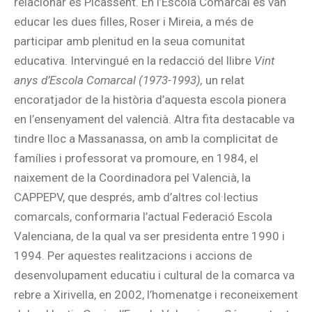
relacionar és Picassent. En l’Escola Comarcal es van
educar les dues filles, Roser i Mireia, a més de
participar amb plenitud en la seua comunitat
educativa. Intervingué en la redacció del llibre
Vint
anys d’Escola Comarcal (1973-1993),
un relat
encoratjador de la història d’aquesta escola pionera
en l’ensenyament del valencià. Altra fita destacable va
tindre lloc a Massanassa, on amb la complicitat de
famílies i professorat va promoure, en 1984, el
naixement de la Coordinadora pel Valencià, la
CAPPEPV, que després, amb d’altres col·lectius
comarcals, conformaria l’actual Federació Escola
Valenciana, de la qual va ser presidenta entre 1990 i
1994. Per aquestes realitzacions i accions de
desenvolupament educatiu i cultural de la comarca va
rebre a Xirivella, en 2002, l’homenatge i reconeixement