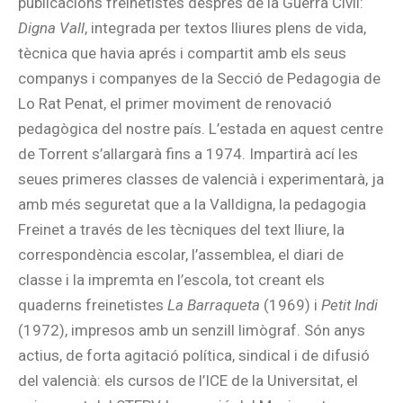
publicacions freinetistes després de la Guerra Civil:
Digna Vall
, integrada per textos lliures plens de vida,
tècnica que havia aprés i compartit amb els seus
companys i companyes de la Secció de Pedagogia de
Lo Rat Penat, el primer moviment de renovació
pedagògica del nostre país. L’estada en aquest centre
de Torrent s’allargarà fins a 1974. Impartirà ací les
seues primeres classes de valencià i experimentarà, ja
amb més seguretat que a la Valldigna, la pedagogia
Freinet a través de les tècniques del text lliure, la
correspondència escolar, l’assemblea, el diari de
classe i la impremta en l’escola, tot creant els
quaderns freinetistes
La Barraqueta
(1969) i
Petit Indi
(1972), impresos amb un senzill limògraf. Són anys
actius, de forta agitació política, sindical i de difusió
del valencià: els cursos de l’ICE de la Universitat, el