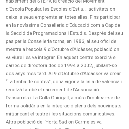
naixement del STEPV, la creació del Moviment
d’Escola Popular, les Escoles d’Estiu…, activitats on
deixa la seua empremta en totes elles. Fins participar
en la novíssima Conselleria d’Educació com a Cap de
la Secció de Programacions i Estudis. Després del seu
pas per la Conselleria torna, en 1986, al seu ofici de
mestra a l’escola 9 d’Octubre d’Alcàsser, població on
va viure i es va integrar. En aquest centre exercirà el
càrrec de directora des de 1994 a 2002, jubilant-se
dos anys més tard. Al 9 d’Octubre d’Alcàsser va crear
“La timba de contes”, donà vigor a la línia de valencià i
recolzà també el naixement de l’Associació
Dansarrels i La Colla Guirigall, a més d’implicar-se de
forma solidària en la integració plena dels nouvinguts
mitjançant el teatre i les situacions comunicatives.
Altra població de l’Horta Sud on Carme es va