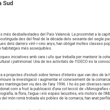
a Sud
més desballestades del País Valencià. La proximitat a la capita
 sostinguda des del final de la dècada dels seixanta del segle p
ues dels darrers vint-i-cinc anys, han obligat moltes classes popu
b habitatges més assequibles.
ques iniciatives amb cara i ulls que treballa per mantenir la coh
ltural i patrimonial. Una de les activitats de l’IDECO és la convo
ra a projectes d’estudi sobre temes d’interès que van des de la h
promoure la investigació i augmentar el coneixement de la comarca
es mantinga ben viu des de l’any 1996. I ho és per diverses raons
 donat com a fruit la publicació d’una col·lecció de «Monografies
grafia, la flora, l’aigua i els espais lacustres, els motors de l’
del món romà trobada als pobles de la comarca, han anat perfilan