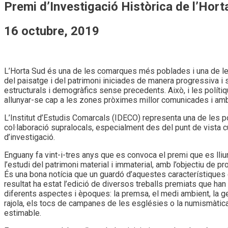
Premi d’Investigació Històrica de l’Hort
16 octubre, 2019
L’Horta Sud és una de les comarques més poblades i una de les 
del paisatge i del patrimoni iniciades de manera progressiva i
estructurals i demogràfics sense precedents. Això, i les polítiq
allunyar-se cap a les zones pròximes millor comunicades i am
L’Institut d’Estudis Comarcals (IDECO) representa una de les po
col·laboració supralocals, especialment des del punt de vista cu
d’investigació.
Enguany fa vint-i-tres anys que es convoca el premi que es lliu
l’estudi del patrimoni material i immaterial, amb l’objectiu de 
És una bona notícia que un guardó d’aquestes característiques 
resultat ha estat l’edició de diversos treballs premiats que han
diferents aspectes i èpoques: la premsa, el medi ambient, la geo
rajola, els tocs de campanes de les esglésies o la numismàtica 
estimable.