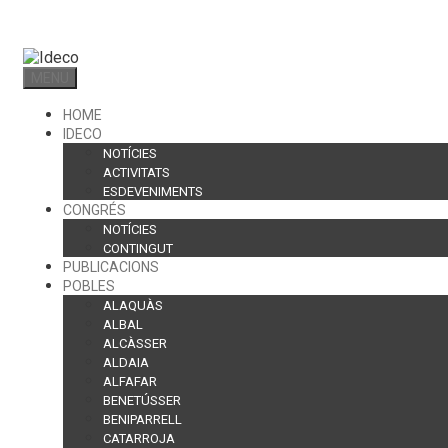
Skip
to
content
MENU
HOME
IDECO
NOTÍCIES
ACTIVITATS
ESDEVENIMENTS
CONGRÉS
NOTÍCIES
CONTINGUT
PUBLICACIONS
POBLES
ALAQUÀS
ALBAL
ALCÀSSER
ALDAIA
ALFAFAR
BENETÚSSER
BENIPARRELL
CATARROJA