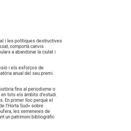
l i les polítiques destructives
assat, comportà canvis
lars a abandonar la ciutat i
esió i els esforços de
catòria anual del seu premi
istòria fins al periodisme o
 en tots els àmbits d’estudi.
. En primer lloc perquè el
 de l’Horta Sud» sobre
Albufera, les xemeneies de
t un patrimoni bibliogràfic