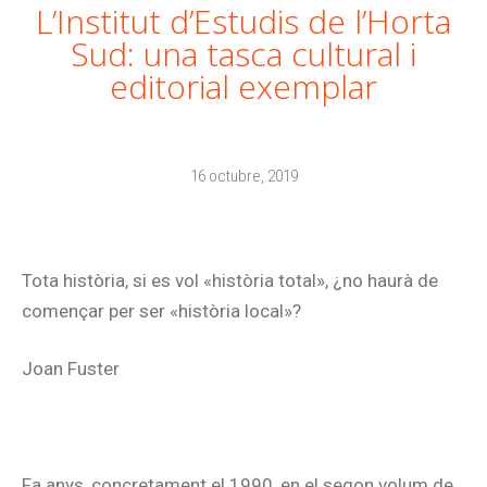
L’Institut d’Estudis de l’Horta
Sud: una tasca cultural i
editorial exemplar
16 octubre, 2019
Tota història, si es vol «història total», ¿no haurà de
començar per ser «història local»?
Joan Fuster
Fa anys, concretament el 1990, en el segon volum de