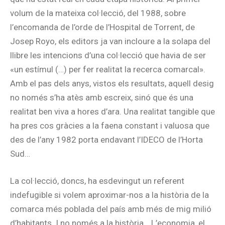
volum de la mateixa col·lecció, del 1988, sobre
l’encomanda de l’orde de l’Hospital de Torrent, de
Josep Royo, els editors ja van incloure a la solapa del
llibre les intencions d’una col·lecció que havia de ser
«un estímul (…) per fer realitat la recerca comarcal».
Amb el pas dels anys, vistos els resultats, aquell desig
no només s’ha atès amb escreix, sinó que és una
realitat ben viva a hores d’ara. Una realitat tangible que
ha pres cos gràcies a la faena constant i valuosa que
des de l’any 1982 porta endavant l’IDECO de l’Horta
Sud…
La col·lecció, doncs, ha esdevingut un referent
indefugible si volem aproximar-nos a la història de la
comarca més poblada del país amb més de mig milió
d’habitants. I no només a la història… L’economia, el