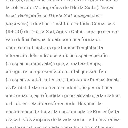
la col·lecció «Monografies de l’Horta Sud» (
L’espai
local. Bibliografia de l’Horta Sud. Indagacions i
propostes
), editat per l’Institut d’Estudis Comarcals
(IDECO) de l’Horta Sud, Agustí Colomines i jo mateix
vam definir l’«espai local» com una forma de
coneixement històric que hauria d’englobar la
interacció dels individus amb un espai específic
(l’«espai humanitzat») i que, al mateix temps,
atenguera la representació mental que se’n fan
(l’«espai viscut»). Enteníem, doncs, que l’«espai local»
és l’àmbit de la recerca més idoni que permet una
aproximació, aprofundida i generalitzable, a la realitat
del lloc en relació a esferes mdel Hospital: la
encomienda de Tpital: la encomienda de Rorrent)ada
etapa histés àmplies de la vida social i administrativa
que ha estat real en cada etapa històrica. Al primer