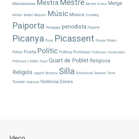
Mestre
Mestra
Metge
Massanassa
Mestre d'obra
Músic
Música
Militar
Model
Mossen
Ornitòleg
Paiporta
periodista
Pedagoga
Piaporta
Picanya
Picassent
Picas
Picaya
Pilotari
Polític
Poeta
Pintor
Política
Professor
Professor Universitari
Quart de Poblet
Religiosa
Professor y Editor
Puçol
Silla
Religiós
sagunt
Senyoriu
Sindicalista
Soprano
Tenor
Violència Dones
Torrent
València
Ideco