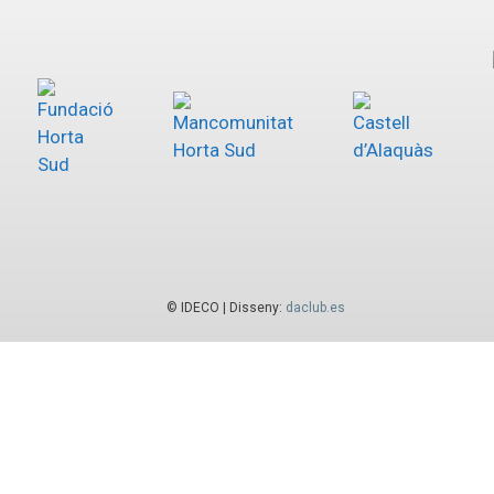
© IDECO | Disseny:
daclub.es