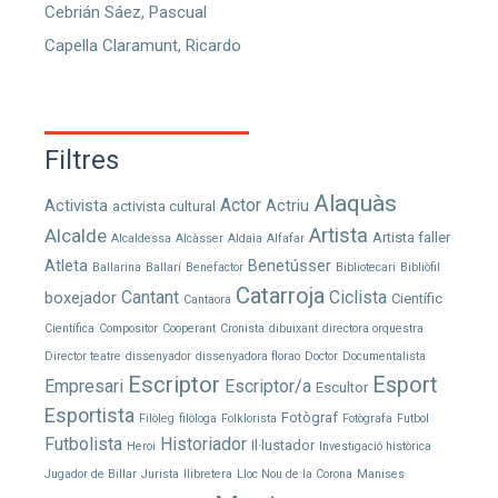
Cebrián Sáez, Pascual
Capella Claramunt, Ricardo
Filtres
Alaquàs
Actor
Activista
Actriu
activista cultural
Artista
Alcalde
Artista faller
Alcaldessa
Alcàsser
Aldaia
Alfafar
Atleta
Benetússer
Ballarina
Ballarí
Benefactor
Bibliotecari
Bibliòfil
Catarroja
Cantant
Ciclista
boxejador
Científic
Cantaora
Científica
Compositor
Cooperant
Cronista
dibuixant
directora orquestra
Director teatre
dissenyador
dissenyadora florao
Doctor
Documentalista
Escriptor
Esport
Empresari
Escriptor/a
Escultor
Esportista
Fotògraf
Filòleg
filòloga
Folklorista
Fotògrafa
Futbol
Futbolista
Historiador
Il·lustador
Heroi
Investigació històrica
Jugador de Billar
Jurista
llibretera
Lloc Nou de la Corona
Manises