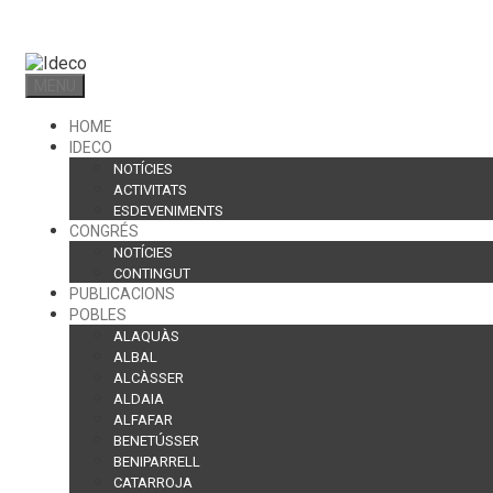
Skip
to
content
MENU
HOME
IDECO
NOTÍCIES
ACTIVITATS
ESDEVENIMENTS
CONGRÉS
NOTÍCIES
CONTINGUT
PUBLICACIONS
POBLES
ALAQUÀS
ALBAL
ALCÀSSER
ALDAIA
ALFAFAR
BENETÚSSER
BENIPARRELL
CATARROJA