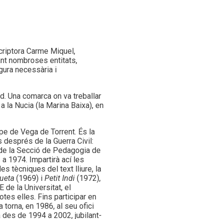
scriptora Carme Miquel,
ant nombroses entitats,
gura necessària i
ud. Una comarca on va treballar
 a la Nucia (la Marina Baixa), en
e de Vega de Torrent. És la
 després de la Guerra Civil:
 de la Secció de Pedagogia de
a 1974. Impartirà ací les
s tècniques del text lliure, la
ueta
(1969) i
Petit Indi
(1972),
 de la Universitat, el
tes elles. Fins participar en
torna, en 1986, al seu ofici
a des de 1994 a 2002, jubilant-