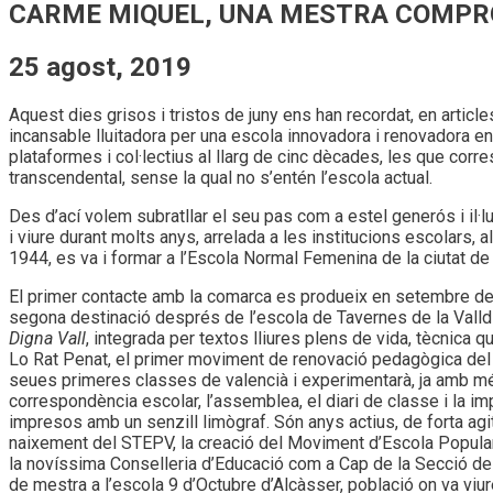
CARME MIQUEL, UNA MESTRA COMPR
25 agost, 2019
Aquest dies grisos i tristos de juny ens han recordat, en article
incansable lluitadora per una escola innovadora i renovadora en
plataformes i col·lectius al llarg de cinc dècades, les que corr
transcendental, sense la qual no s’entén l’escola actual.
Des d’ací volem subratllar el seu pas com a estel generós i il·lu
i viure durant molts anys, arrelada a les institucions escolars, a
1944, es va i formar a l’Escola Normal Femenina de la ciutat de
El primer contacte amb la comarca es produeix en setembre de
segona destinació després de l’escola de Tavernes de la Valldig
Digna Vall
, integrada per textos lliures plens de vida, tècnic
Lo Rat Penat, el primer moviment de renovació pedagògica del no
seues primeres classes de valencià i experimentarà, ja amb més 
correspondència escolar, l’assemblea, el diari de classe i la im
impresos amb un senzill limògraf. Són anys actius, de forta agitac
naixement del STEPV, la creació del Moviment d’Escola Popular, 
la novíssima Conselleria d’Educació com a Cap de la Secció de 
de mestra a l’escola 9 d’Octubre d’Alcàsser, població on va viure