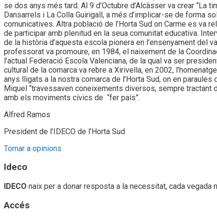
se dos anys més tard. Al 9 d’Octubre d’Alcàsser va crear “La ti
Dansarrels i La Colla Guirigall, a més d’implicar-se de forma sol
comunicatives. Altra població de l’Horta Sud on Carme es va rel
de participar amb plenitud en la seua comunitat educativa. Inter
de la història d’aquesta escola pionera en l’ensenyament del val
professorat va promoure, en 1984, el naixement de la Coordina
l’actual Federació Escola Valenciana, de la qual va ser presid
cultural de la comarca va rebre a Xirivella, en 2002, l’homenatg
anys lligats a la nostra comarca de l’Horta Sud, on en paraules
Miquel “travessaven coneixements diversos, sempre tractant de 
amb els moviments cívics de “fer país”.
Alfred Ramos
President de l’IDECO de l’Horta Sud
Tornar a opinions
Ideco
IDECO
naix per a donar resposta a la necessitat, cada vegada 
Accés