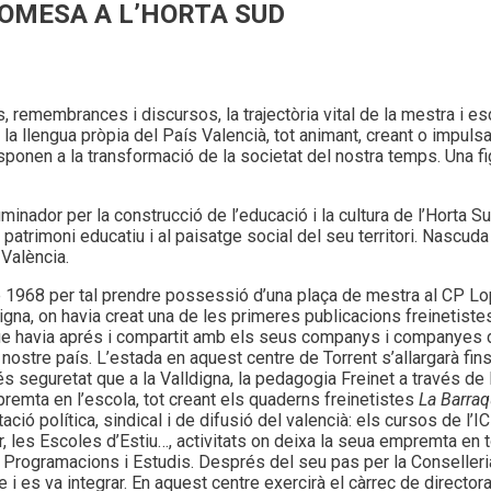
OMESA A L’HORTA SUD
s, remembrances i discursos, la trajectòria vital de la mestra i e
 la llengua pròpia del País Valencià, tot animant, creant o impuls
esponen a la transformació de la societat del nostra temps. Una fi
minador per la construcció de l’educació i la cultura de l’Horta S
l patrimoni educatiu i al paisatge social del seu territori. Nascuda
 València.
 1968 per tal prendre possessió d’una plaça de mestra al CP Lop
na, on havia creat una de les primeres publicacions freinetistes
a que havia aprés i compartit amb els seus companys i companyes
stre país. L’estada en aquest centre de Torrent s’allargarà fins 
seguretat que a la Valldigna, la pedagogia Freinet a través de le
premta en l’escola, tot creant els quaderns freinetistes
La Barraq
ió política, sindical i de difusió del valencià: els cursos de l’ICE
les Escoles d’Estiu…, activitats on deixa la seua empremta en to
Programacions i Estudis. Després del seu pas per la Conselleria 
 i es va integrar. En aquest centre exercirà el càrrec de director