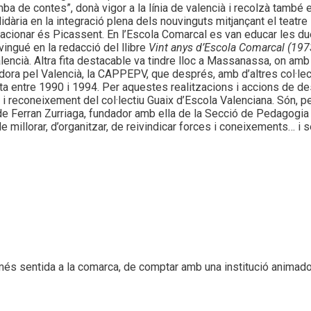
mba de contes”, donà vigor a la línia de valencià i recolzà també 
idària en la integració plena dels nouvinguts mitjançant el teatre 
acionar és Picassent. En l’Escola Comarcal es van educar les due
vingué en la redacció del llibre
Vint anys d’Escola Comarcal (19
encià. Altra fita destacable va tindre lloc a Massanassa, on amb 
dora pel Valencià, la CAPPEPV, que després, amb d’altres col·le
enta entre 1990 i 1994. Per aquestes realitzacions i accions de 
e i reconeixement del col·lectiu Guaix d’Escola Valenciana. Són, pe
 de Ferran Zurriaga, fundador amb ella de la Secció de Pedagogia
millorar, d’organitzar, de reivindicar forces i coneixements… i 
més sentida a la comarca, de comptar amb una institució animado