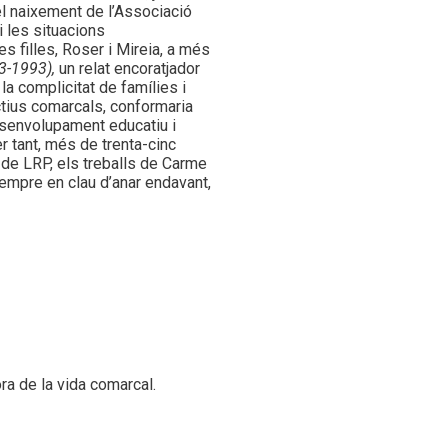
el naixement de l’Associació
i les situacions
s filles, Roser i Mireia, a més
73-1993),
un relat encoratjador
la complicitat de famílies i
ctius comarcals, conformaria
desenvolupament educatiu i
r tant, més de trenta-cinc
 de LRP, els treballs de Carme
sempre en clau d’anar endavant,
ra de la vida comarcal.