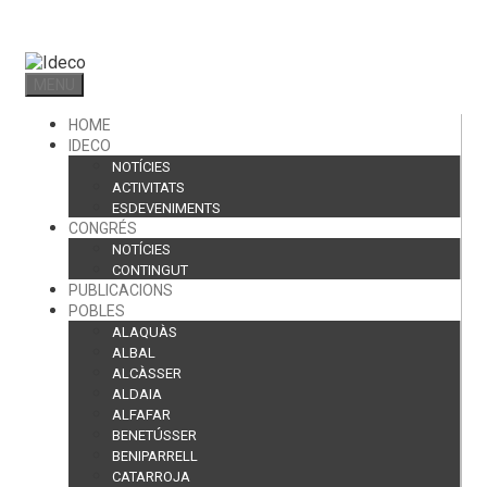
Skip
to
content
MENU
HOME
IDECO
NOTÍCIES
ACTIVITATS
ESDEVENIMENTS
CONGRÉS
NOTÍCIES
CONTINGUT
PUBLICACIONS
POBLES
ALAQUÀS
ALBAL
ALCÀSSER
ALDAIA
ALFAFAR
BENETÚSSER
BENIPARRELL
CATARROJA