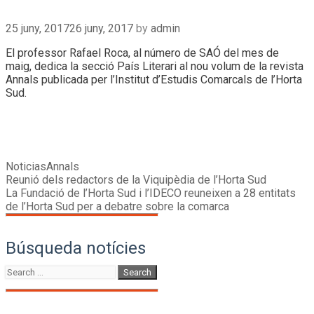
25 juny, 2017
26 juny, 2017
by
admin
El professor Rafael Roca, al número de SAÓ del mes de
maig, dedica la secció País Literari al nou volum de la revista
Annals publicada per l’Institut d’Estudis Comarcals de l’Horta
Sud.
Categories
Tags
Noticias
Annals
Post
Reunió dels redactors de la Viquipèdia de l’Horta Sud
navigation
La Fundació de l’Horta Sud i l’IDECO reuneixen a 28 entitats
de l’Horta Sud per a debatre sobre la comarca
Búsqueda notícies
Search
for: