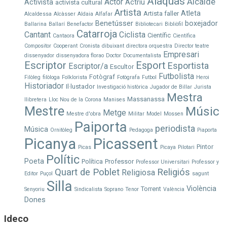
Alaquàs
Alcalde
Actor
Activista
Actriu
activista cultural
Artista
Atleta
Artista faller
Alcaldessa
Alcàsser
Aldaia
Alfafar
Benetússer
boxejador
Ballarina
Ballarí
Benefactor
Bibliotecari
Bibliòfil
Catarroja
Cantant
Ciclista
Científic
Cantaora
Científica
Compositor
Cooperant
Cronista
dibuixant
directora orquestra
Director teatre
Empresari
dissenyador
dissenyadora florao
Doctor
Documentalista
Escriptor
Esport
Esportista
Escriptor/a
Escultor
Futbolista
Fotògraf
Filòleg
filòloga
Folklorista
Fotògrafa
Futbol
Heroi
Historiador
Il·lustador
Investigació històrica
Jugador de Billar
Jurista
Mestra
Massanassa
llibretera
Lloc Nou de la Corona
Manises
Mestre
Músic
Metge
Mestre d'obra
Militar
Model
Mossen
Paiporta
periodista
Música
Ornitòleg
Pedagoga
Piaporta
Picanya
Picassent
Pintor
Picas
Picaya
Pilotari
Polític
Poeta
Política
Professor
Professor Universitari
Professor y
Quart de Poblet
Religiós
Religiosa
Editor
Puçol
sagunt
Silla
Violència
Torrent
Senyoriu
Sindicalista
Soprano
Tenor
València
Dones
Ideco